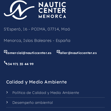
be
left
blank
S'Esperó, 16 - POIMA, 07714, Maó
Menorca, Islas Baleares - España
comercial@nauticcenter.es
taller@nauticcenter.es
+34 971 35 44 99
Calidad y Medio Ambiente
Política de Calidad y Medio Ambiente
Desempeño ambiental