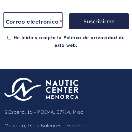
Suscribirme
Correo electrónico
*
He leído y acepto la
Política de privacidad
de
esta web.
This
field
should
be
left
blank
S'Esperó, 16 - POIMA, 07714, Maó
Menorca, Islas Baleares - España