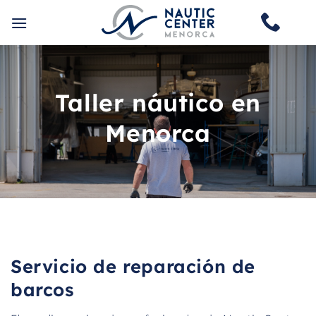
Saltar
al
contenido
Taller náutico en
Menorca
Servicio de reparación de
barcos