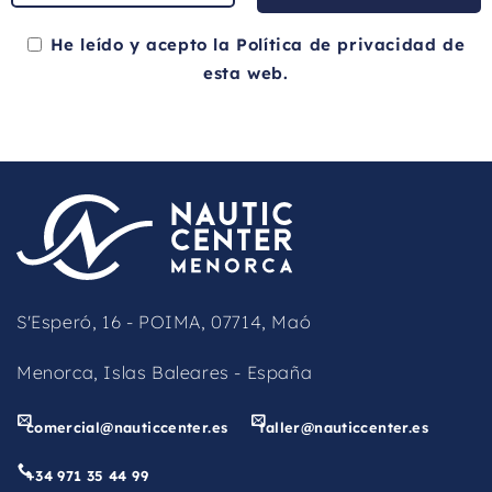
He leído y acepto la
Política de privacidad
de
esta web.
This
field
should
be
left
blank
S'Esperó, 16 - POIMA, 07714, Maó
Menorca, Islas Baleares - España
comercial@nauticcenter.es
taller@nauticcenter.es
+34 971 35 44 99