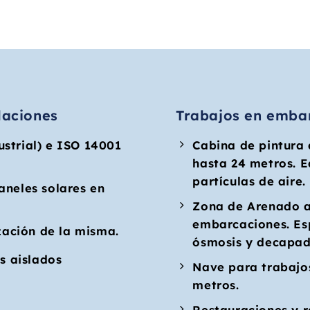
alaciones
Trabajos en emba
ustrial) e ISO 14001
Cabina de pintura
hasta 24 metros. E
partículas de aire.
aneles solares en
Zona de Arenado a
embarcaciones. Es
ización de la misma.
ósmosis y decapado
s aislados
Nave para trabajo
metros.
Restauraciones y r