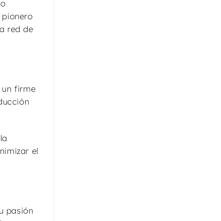
lo
 pionero
na red de
 un firme
ducción
la
nimizar el
Su pasión