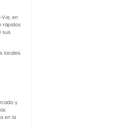
-Vie, en
n rápidos
e sus
 locales.
a
ercado y
los
a en la