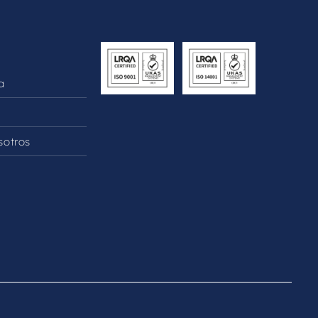
a
sotros