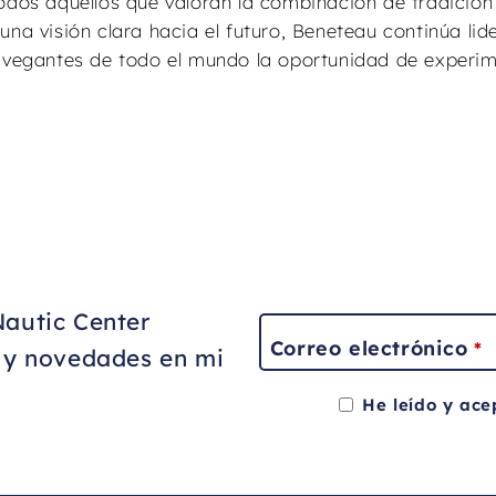
odos aquellos que valoran la combinación de tradición
na visión clara hacia el futuro, Beneteau continúa lid
navegantes de todo el mundo la oportunidad de experim
Nautic Center
Correo electrónico
*
s y novedades en mi
He leído y ace
This
field