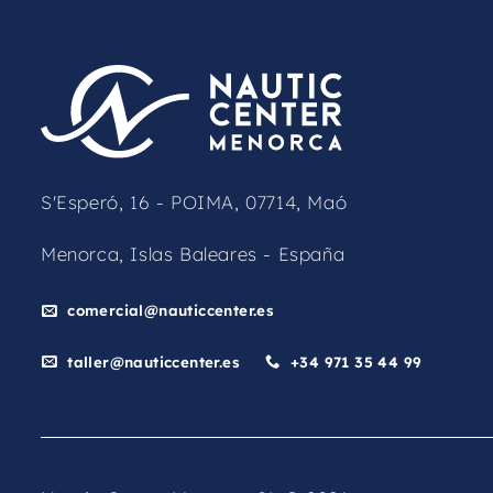
S'Esperó, 16 - POIMA, 07714, Maó
Menorca, Islas Baleares - España
comercial@nauticcenter.es
taller@nauticcenter.es
+34 971 35 44 99