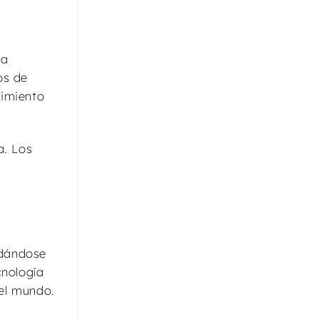
la
os de
cimiento
a. Los
idándose
cnología
el mundo.