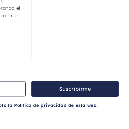
 e
erando el
entar la
Suscribirme
pto la
Política de privacidad
de esta web.