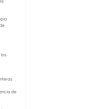
la
opia
 de
 los
nteras
iencia de