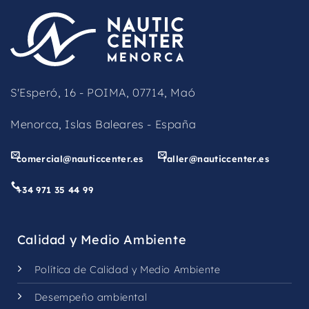
be
left
blank
S'Esperó, 16 - POIMA, 07714, Maó
Menorca, Islas Baleares - España
comercial@nauticcenter.es
taller@nauticcenter.es
+34 971 35 44 99
Calidad y Medio Ambiente
Política de Calidad y Medio Ambiente
Desempeño ambiental