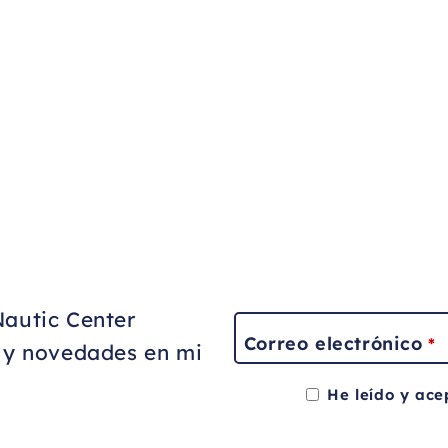
Nautic Center
Correo electrónico
*
s y novedades en mi
He leído y ace
This