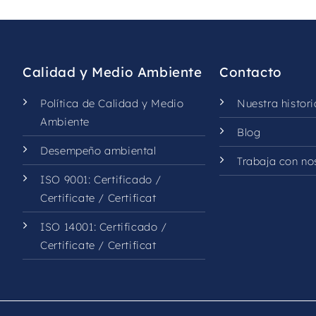
field
should
be
left
Calidad y Medio Ambiente
Contacto
blank
Política de Calidad y Medio
Nuestra histori
Ambiente
Blog
Desempeño ambiental
Trabaja con no
ISO 9001:
Certificado
/
Certificate
/
Certificat
ISO 14001:
Certificado
/
Certificate
/
Certificat