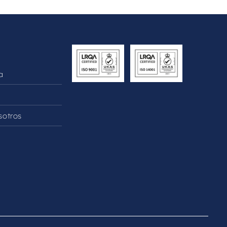
a
sotros