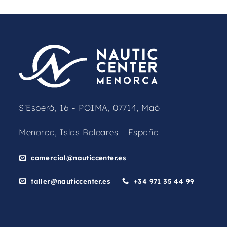
S'Esperó, 16 - POIMA, 07714, Maó
Menorca, Islas Baleares - España
comercial@nauticcenter.es
taller@nauticcenter.es
+34 971 35 44 99