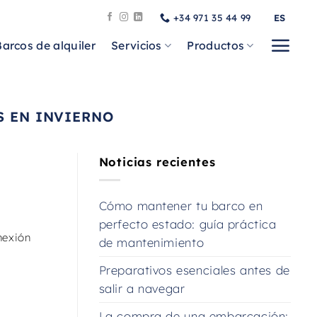
+34 971 35 44 99
ES
Barcos de alquiler
Servicios
Productos
S EN INVIERNO
Noticias recientes
Cómo mantener tu barco en
perfecto estado: guía práctica
nexión
de mantenimiento
Preparativos esenciales antes de
salir a navegar
La compra de una embarcación: