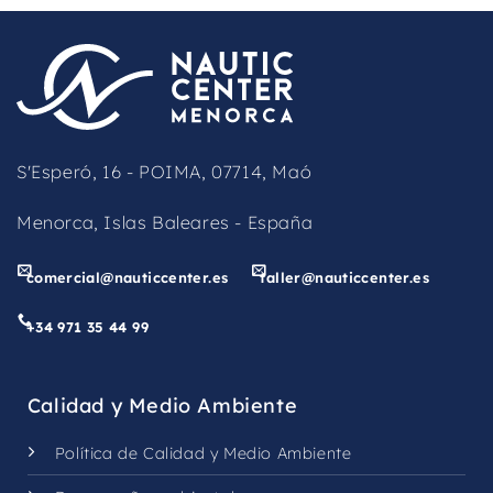
should
be
left
blank
S'Esperó, 16 - POIMA, 07714, Maó
Menorca, Islas Baleares - España
comercial@nauticcenter.es
taller@nauticcenter.es
+34 971 35 44 99
Calidad y Medio Ambiente
Política de Calidad y Medio Ambiente