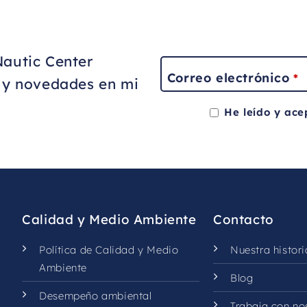
Nautic Center
Correo electrónico
*
s y novedades en mi
He leído y ace
This
field
should
be
left
Calidad y Medio Ambiente
Contacto
blank
Política de Calidad y Medio
Nuestra histori
Ambiente
Blog
Desempeño ambiental
Trabaja con no