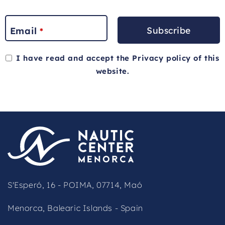
Subscribe
Email
*
I have read and accept the
Privacy policy
of this
website.
This
field
should
be
left
blank
S'Esperó, 16 - POIMA, 07714, Maó
Menorca, Balearic Islands - Spain