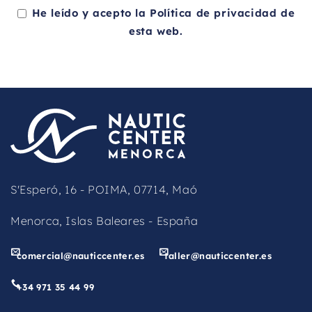
He leído y acepto la
Política de privacidad
de
esta web.
This
field
should
be
left
blank
S'Esperó, 16 - POIMA, 07714, Maó
Menorca, Islas Baleares - España
comercial@nauticcenter.es
taller@nauticcenter.es
+34 971 35 44 99